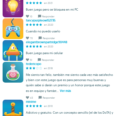
en 2021
Buen juego pero se bloquea en mi PC
10
Responder
fancypurpleowl52735
en 2020
Cuando no puedo usarlo
70
Responder
elegantbrownpartridge90448
en 2020
Buen juego para mi celular
51
Responder
federicopo
en 2018
Me siento tan feliz, también me siento cada vez más satisfecho
y bien con este juego que es para personas muy buenas y
quién sabe si darán un premio y un honor porque este juego
es en equipo y fantást...
Ver más
43
Responder
minime
en 2010
Adictivo y gratuito. Con un concepto sencillo (el de los DoTA) y