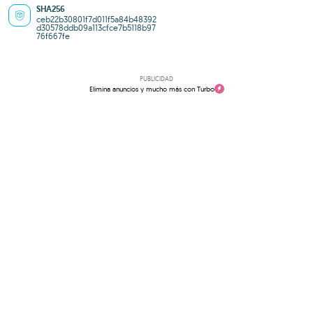
SHA256
ceb22b30801f7d011f5a84b48392
d30578ddb09a113cfce7b5118b97
76f667fe
PUBLICIDAD
Elimina anuncios y mucho más con Turbo