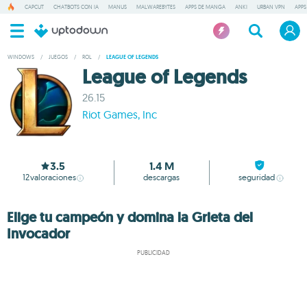
CAPCUT
CHATBOTS CON IA
MANUS
MALWAREBYTES
APPS DE MANGA
ANKI
URBAN VPN
APPS
WINDOWS
/
JUEGOS
/
ROL
/
LEAGUE OF LEGENDS
League of Legends
26.15
Riot Games, Inc
3.5
1.4 M
12
valoraciones
descargas
seguridad
Elige tu campeón y domina la Grieta del
Invocador
PUBLICIDAD